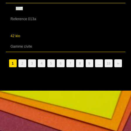
Reference 013a
42 kio
Gamme civile
1
2
3
4
5
6
7
8
9
…
18
∞